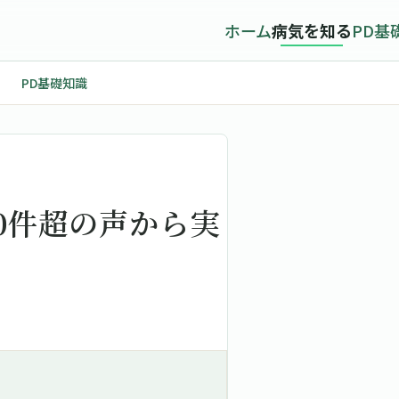
ホーム
病気を知る
PD基
PD基礎知識
0件超の声から実