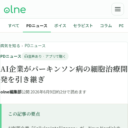
すべて
PDニュース
ボイス
セラピスト
コラム
PD
病気を知る
›
PDニュース
PDニュース
音声あり · アプリで聴く
AI企業がパーキンソン病の細胞治療開
発を引き継ぎ
olne編集部
公開 2026年6月9日
約2分で読めます
この記事の要点
AI創薬企業「Cellular Intelligence」が、Novo Nordiskの