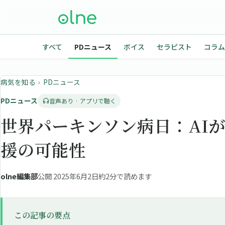
すべて
PDニュース
ボイス
セラピスト
コラム
病気を知る
›
PDニュース
PDニュース
音声あり · アプリで聴く
世界パーキンソン病日：AI
援の可能性
olne編集部
公開 2025年6月2日
約2分で読めます
この記事の要点