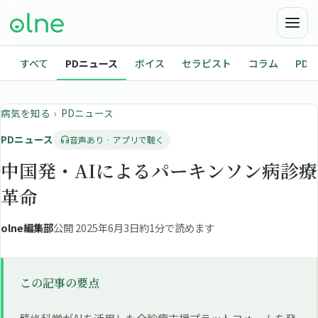
すべて
PDニュース
ボイス
セラピスト
コラム
PD
病気を知る
›
PDニュース
PDニュース
音声あり · アプリで聴く
中国発・AIによるパーキンソン病診療
革命
olne編集部
公開 2025年6月3日
約1分で読めます
この記事の要点
臻络科学がAIを活用した全診療支援プラットフォームを発