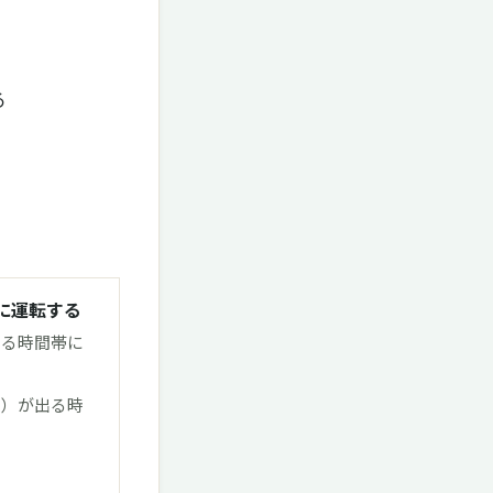
る
に運転する
いる時間帯に
い）が出る時