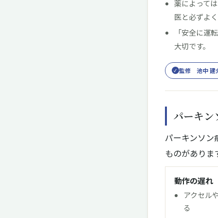
薬によっては
医と必ずよ
「安全に運
大切です。
監修 池中 建
✓
パーキン
パーキンソン
ものがありま
動作の遅れ
アクセル
る