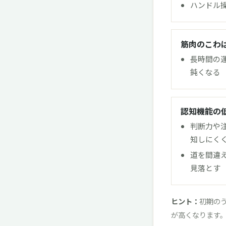
ハンドル
筋肉のこわ
長時間の
鈍くなる
認知機能の
判断力や
知しにく
道を間違
見落とす
ヒント：
初期の
が高くなります