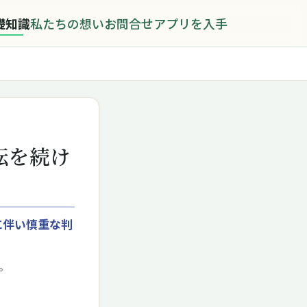
礎知識
私たちの想い
お問合せ
アプリを入手
転を続け
に伴い慎重な判
。