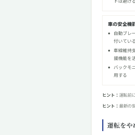
トは避け
車の安全機
自動ブレ
付いてい
車線維持支
援機能を
バックモ
用する
ヒント：
運転前
ヒント：
最新の
運転をや