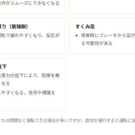
操作がスムーズにできなくなる
ばり（筋強剛）
すくみ足
運転で疲れやすくなり、反応が
停車時にブレーキから足
る可能性がある
低下
注意力の低下により、危険を察
くなる
えやすくなる、信号や標識を
うちは問題なく運転できる場合が多いですが、症状が進行すると運転に
。