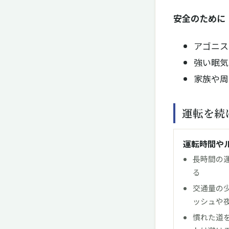
安全のために
アゴニス
強い眠気
家族や周
運転を続
運転時間や
長時間の
る
交通量の
ッシュや
慣れた道